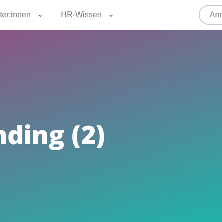
ter:innen
HR-Wissen
Anm
ding (2)