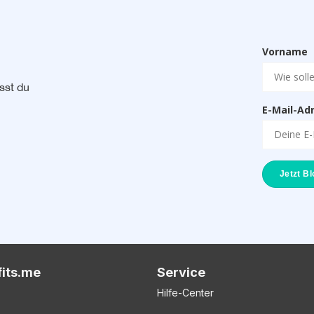
Vorname
sst du
E-Mail-Ad
fits.me
Service
Hilfe-Center