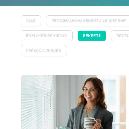
ALLE
PERSONALMANAGEMENT & LEADERSHIP
EMPLOYER BRANDING
BENEFITS
RECRU
PERSONALTHEMEN