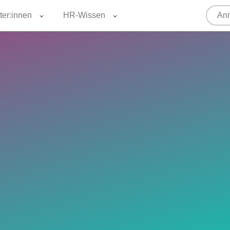
ter:innen
HR-Wissen
Anm