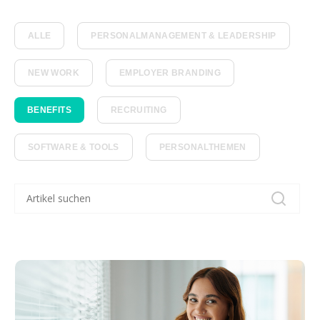
ALLE
PERSONALMANAGEMENT & LEADERSHIP
NEW WORK
EMPLOYER BRANDING
BENEFITS
RECRUITING
SOFTWARE & TOOLS
PERSONALTHEMEN