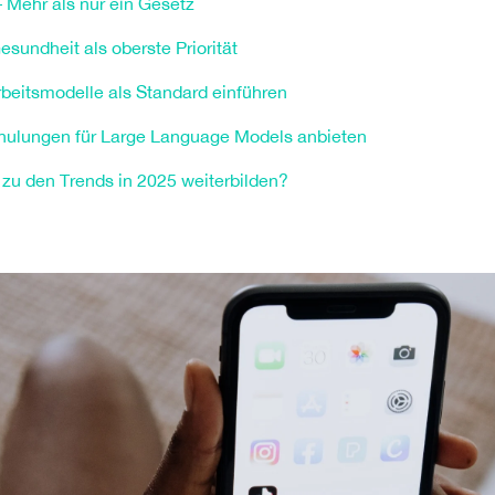
– Mehr als nur ein Gesetz
esundheit als oberste Priorität
Arbeitsmodelle als Standard einführen
hulungen für Large Language Models anbieten
 zu den Trends in 2025 weiterbilden?