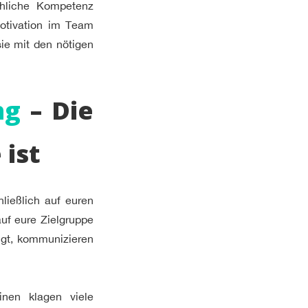
chliche Kompetenz
otivation im Team
sie mit den nötigen
ng
– Die
 ist
ließlich auf euren
auf eure Zielgruppe
eigt, kommunizieren
nen klagen viele